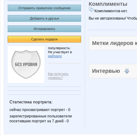
Комплименты
Отправить приватное сообщение
Комплиментов нет.
Вы не авторизованы! Чтоб
Добавить в друзья
Игнорировать
Сделать подарок
Метки лидеров
популярность:
Не участвует в
рейтинге
Интервью
Как получить
уровень?
Статистика портрета:
сейчас просматривают портрет - 0
зарегистрированные пользователи
посетившие портрет за 7 дней - 0